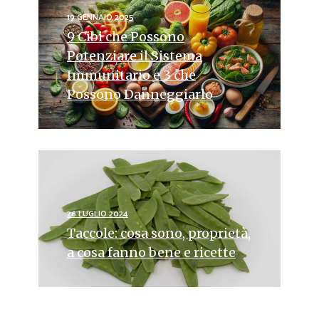
19 GENNAIO 2025
9 Cibi che Possono
Potenziare il Sistema
Immunitario e 3 che
Possono Danneggiarlo
26 LUGLIO 2024
Taccole: cosa sono, proprietà,
a cosa fanno bene e ricette