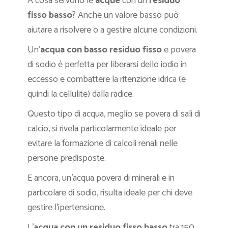
A cosa servono le
acque
con un
residuo
fisso basso
? Anche un valore basso può
aiutare a risolvere o a gestire alcune condizioni.
Un’
acqua con basso residuo fisso
e povera
di sodio è perfetta per liberarsi dello iodio in
eccesso e combattere la ritenzione idrica (e
quindi la cellulite) dalla radice.
Questo tipo di acqua, meglio se povera di sali di
calcio, si rivela particolarmente ideale per
evitare la formazione di calcoli renali nelle
persone predisposte.
E ancora, un’acqua povera di minerali e in
particolare di sodio, risulta ideale per chi deve
gestire l’ipertensione.
L’
acqua con un residuo fisso basso
tra 150