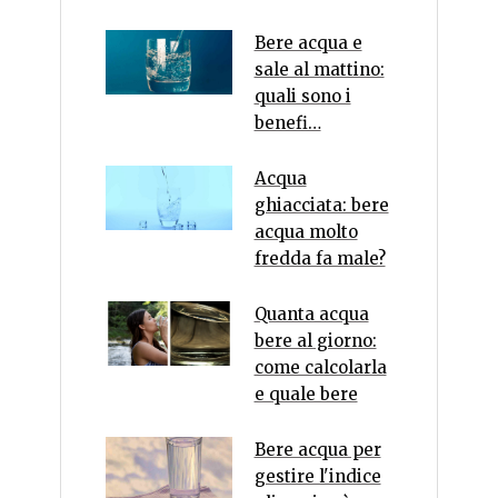
Bere acqua e
sale al mattino:
quali sono i
benefi…
Acqua
ghiacciata: bere
acqua molto
fredda fa male?
Quanta acqua
bere al giorno:
come calcolarla
e quale bere
Bere acqua per
gestire l'indice