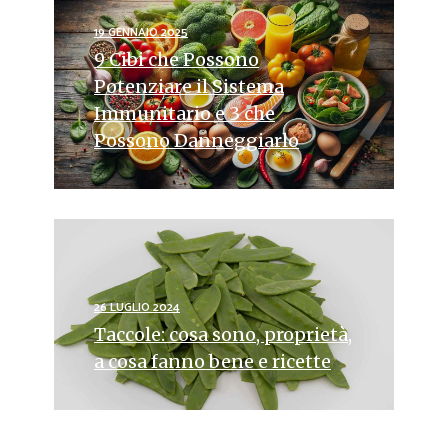
19 GENNAIO 2025
9 Cibi che Possono
Potenziare il Sistema
Immunitario e 3 che
Possono Danneggiarlo
26 LUGLIO 2024
Taccole: cosa sono, proprietà,
a cosa fanno bene e ricette