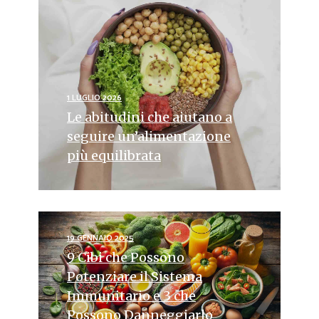
1 LUGLIO 2026
Le abitudini che aiutano a
seguire un’alimentazione
più equilibrata
19 GENNAIO 2025
9 Cibi che Possono
Potenziare il Sistema
Immunitario e 3 che
Possono Danneggiarlo