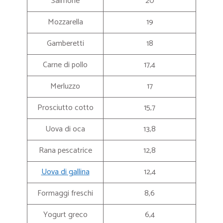
Salmone
20
Mozzarella
19
Gamberetti
18
Carne di pollo
17,4
Merluzzo
17
Prosciutto cotto
15,7
Uova di oca
13,8
Rana pescatrice
12,8
Uova di gallina
12,4
Formaggi freschi
8,6
Yogurt greco
6,4