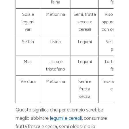
lisina
fagioli
Soia e
Metionina
Semi, frutta
Riso e piselli
legumi
secca e
oppure insalat
vari
cereali
con ceci e noc
Seitan
Lisina
Legumi
Seitan con
piselli
Mais
Lisina e
Legumi
Tortillas con
triptofano
fagioli
Verdura
Metionina
Semi e
Insalata verd
frutta
e noci
secca
Questo significa che per esempio sarebbe
meglio abbinare
legumi e cereali
, consumare
frutta fresca e secca, semi oleosi e olio