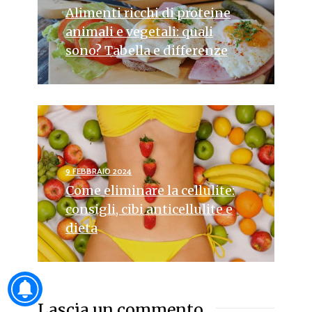
Alimenti ricchi di proteine
animali e vegetali: quali
sono? Tabella e differenze
9 FEBBRAIO 2024
Come eliminare la cellulite:
consigli, cibi anticellulite e
dieta
Lascia un commento