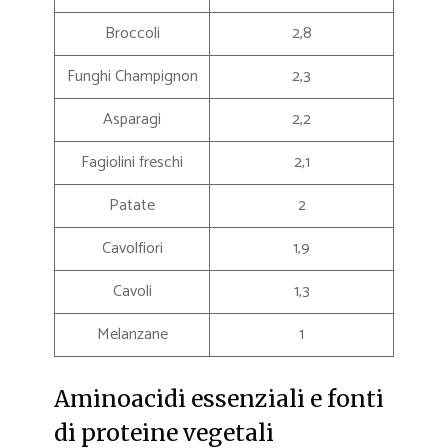
Broccoli
2,8
Funghi Champignon
2,3
Asparagi
2,2
Fagiolini freschi
2,1
Patate
2
Cavolfiori
1,9
Cavoli
1,3
Melanzane
1
Aminoacidi essenziali e fonti
di proteine vegetali