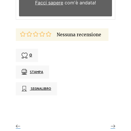
Facci sapere
com'è andata!
Nessuna recensione
0
STAMPA
SEGNALIBRO