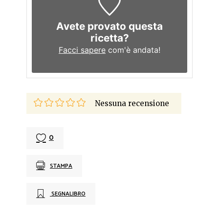
Avete provato questa
ricetta?
Facci sapere
com'è andata!
Nessuna recensione
0
STAMPA
SEGNALIBRO