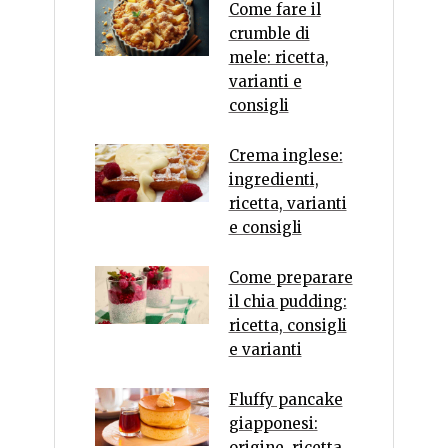
Come fare il
crumble di
mele: ricetta,
varianti e
consigli
Crema inglese:
ingredienti,
ricetta, varianti
e consigli
Come preparare
il chia pudding:
ricetta, consigli
e varianti
Fluffy pancake
giapponesi:
origine, ricetta,