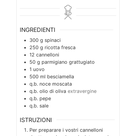
INGREDIENTI
300
g
spinaci
250
g
ricotta fresca
12
cannelloni
50
g
parmigiano grattugiato
1
uovo
500
ml
besciamella
q.b.
noce moscata
q.b.
olio di oliva
extravergine
q.b.
pepe
q.b.
sale
ISTRUZIONI
Per preparare i vostri cannelloni