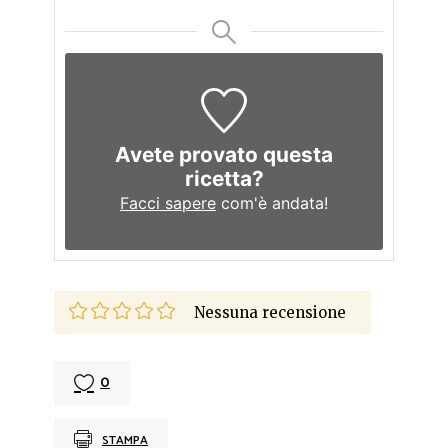
Avete provato questa
ricetta?
Facci sapere
com'è andata!
Nessuna recensione
0
STAMPA