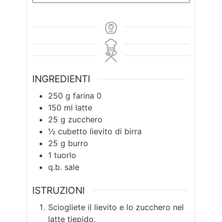
INGREDIENTI
250
g
farina 0
150
ml
latte
25
g
zucchero
½
cubetto lievito di birra
25
g
burro
1
tuorlo
q.b.
sale
ISTRUZIONI
Sciogliete il lievito e lo zucchero nel
latte tiepido.