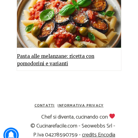
Pasta alle melanzane: ricetta con
pomodorini e varianti
CONTATTI
INFORMATIVA PRIVACY
Chef si diventa, cucinando con
© Cucinarefacile.com - Seowebbs Srl -
P.Iva 04278590759 -
credits Encodia