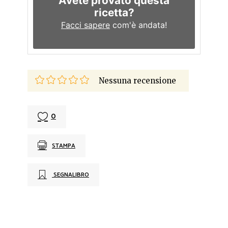
Avete provato questa
ricetta?
Facci sapere
com'è andata!
Nessuna recensione
0
STAMPA
SEGNALIBRO