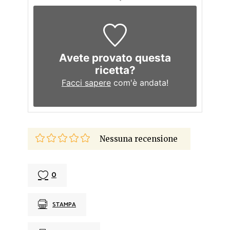
Avete provato questa
ricetta?
Facci sapere
com'è andata!
Nessuna recensione
0
STAMPA