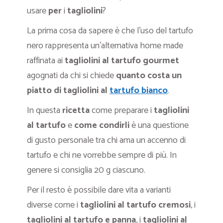
usare
per
i
tagliolini
?
La prima cosa da sapere è che l’uso del tartufo
nero rappresenta un’alternativa home made
raffinata ai
tagliolini al tartufo gourmet
agognati da chi si chiede
quanto costa un
piatto di tagliolini al
tartufo bianco
.
In questa
ricetta
come preparare i
tagliolini
al tartufo
e
come condirli
è una questione
di gusto personale tra chi ama un accenno di
tartufo e chi ne vorrebbe sempre di più. In
genere si consiglia 20 g ciascuno.
Per il resto è possibile dare vita a varianti
diverse come i
tagliolini al tartufo cremosi
, i
tagliolini al tartufo e panna
, i
tagliolini al