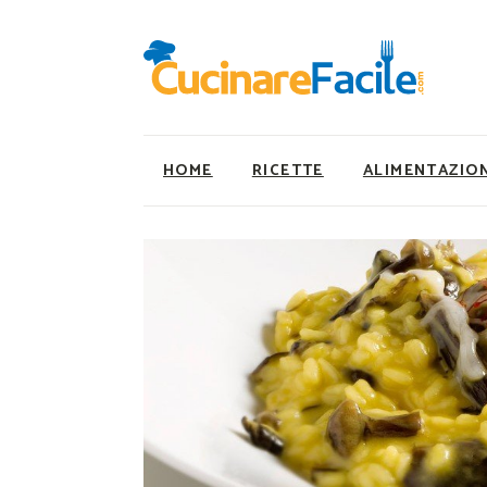
HOME
RICETTE
ALIMENTAZIO
Ricette Facili e Veloci
Utility
Ricette Primi Piatti
Super Alimenti
Ricette Antipasti
Nutrizionista a ta
Ricette Dolci
Ricette Vegetaria
Ricette Carne
Ricette Vegane
Ricette Secondi
Rumors
Ricette Pizze e Rustici