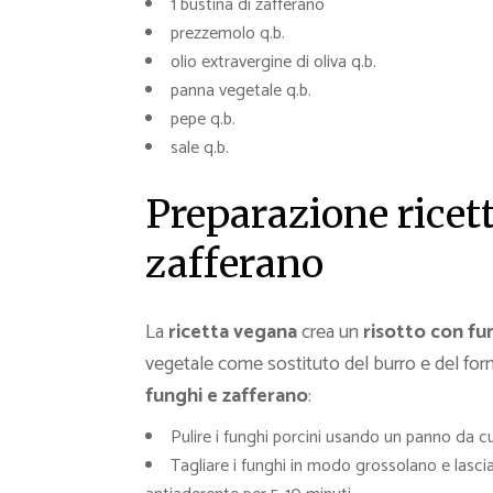
1 bustina di zafferano
prezzemolo q.b.
olio extravergine di oliva q.b.
panna vegetale q.b.
pepe q.b.
sale q.b.
Preparazione ricett
zafferano
La
ricetta vegana
crea un
risotto con fu
vegetale come sostituto del burro e del for
funghi e zafferano
:
Pulire i funghi porcini usando un panno da c
Tagliare i funghi in modo grossolano e lasciar