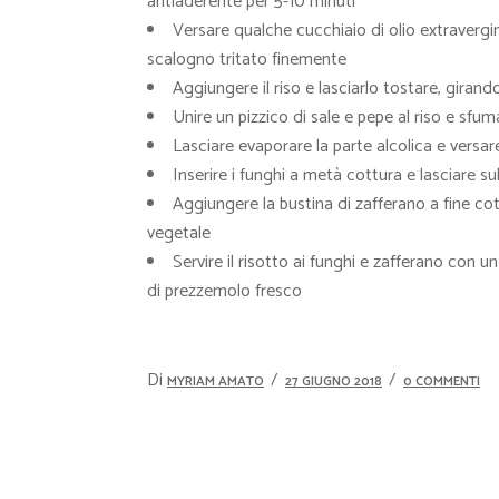
antiaderente per 5-10 minuti
Versare qualche cucchiaio di olio extravergine
scalogno tritato finemente
Aggiungere il riso e lasciarlo tostare, giran
Unire un pizzico di sale e pepe al riso e sfum
Lasciare evaporare la parte alcolica e versa
Inserire i funghi a metà cottura e lasciare 
Aggiungere la bustina di zafferano a fine co
vegetale
Servire il risotto ai funghi e zafferano con un
di prezzemolo fresco
Di
MYRIAM AMATO
27 GIUGNO 2018
0 COMMENTI