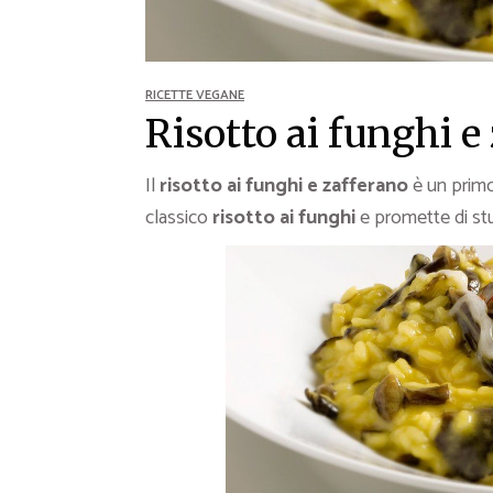
Ricette Contorni
Ricette Piatti unici
Ricette Pesce
RICETTE VEGANE
Video Ricette
Risotto ai funghi e
Ricette per Ingrediente
Il
risotto ai funghi e zafferano
è un prim
classico
risotto ai funghi
e promette di stu