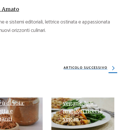
 Amato
e e sistemi editoriali, lettrice ostinata e appassionata
 nuovi orizzonti culinari.
ARTICOLO SUCCESSIVO
26 MARZO 2024
Ricette
UGLIO 2024
ù di soia:
vegane: le 5
etta e
migliori ricette
ianti
vegan