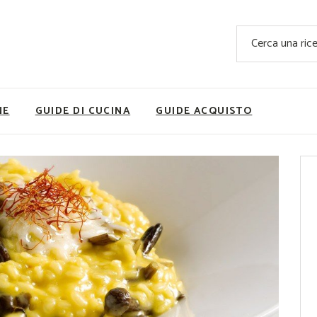
Ricette Facili e Veloci
Cerca
Ricette Primi Piatti
Sup
Ricette Antipasti
Nutrizionis
Ricette Dolci
Ricette V
NE
GUIDE DI CUCINA
GUIDE ACQUISTO
Ricette Carne
Rice
Ricette Secondi
Ricette Pizze e Rustici
Ricette Contorni
vola
Ricette Piatti unici
ne
Ricette Pesce
Video Ricette
Ricette per Ingrediente