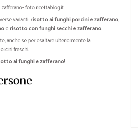
 zafferano- foto ricettablog.it
erse varianti:
risotto ai funghi porcini e zafferano
,
no
o
risotto con funghi secchi e zafferano
.
iante, anche se per esaltare ulteriormente la
orcini freschi.
sotto ai funghi e zafferano
!
persone