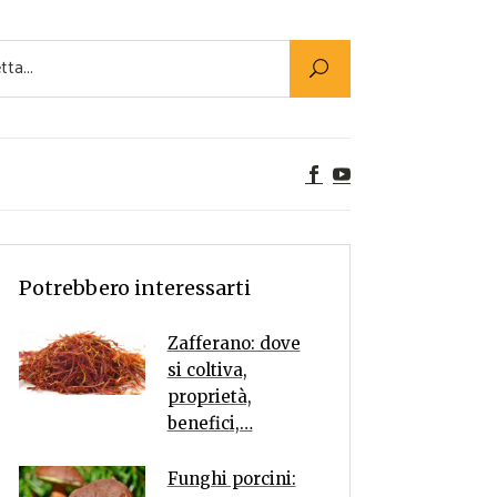
Utility
er Alimenti
ta a tavola
egetariane
tte Vegane
Rumors
Potrebbero interessarti
Zafferano: dove
si coltiva,
proprietà,
benefici,…
Funghi porcini: