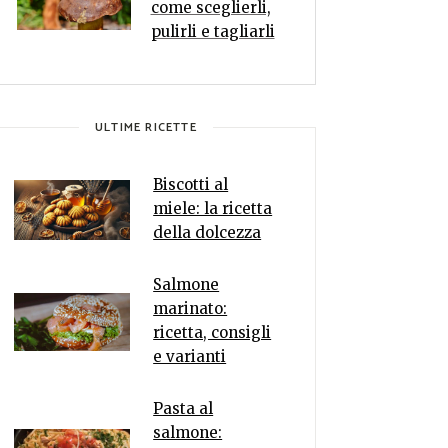
come sceglierli,
pulirli e tagliarli
ULTIME RICETTE
Biscotti al
miele: la ricetta
della dolcezza
Salmone
marinato:
ricetta, consigli
e varianti
Pasta al
salmone: