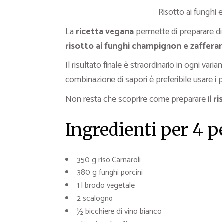
Risotto ai funghi e
La
ricetta vegana
permette di preparare div
risotto ai funghi champignon e zaffera
Il risultato finale è straordinario in ogni var
combinazione di sapori è preferibile usare i p
Non resta che scoprire come preparare il
ri
Ingredienti per 4 
350 g riso Carnaroli
380 g funghi porcini
1 l brodo vegetale
2 scalogno
½ bicchiere di vino bianco