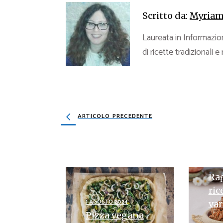
Scritto da:
Myriam
Laureata in Informazion
di ricette tradizionali e
ARTICOLO PRECEDENTE
30 L
Rag
ric
1 AGOSTO 2024
var
Pizza vegana