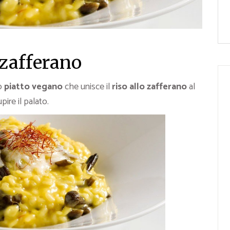
 zafferano
o
piatto vegano
che unisce il
riso allo zafferano
al
pire il palato.