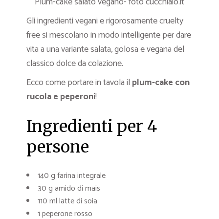
Plum-cake salato vegano- foto cucchiaio.it
Gli ingredienti vegani e rigorosamente cruelty
free si mescolano in modo intelligente per dare
vita a una variante salata, golosa e vegana del
classico dolce da colazione.
Ecco come portare in tavola il
plum-cake con
rucola e peperoni
!
Ingredienti per 4
persone
140 g farina integrale
30 g amido di mais
110 ml latte di soia
1 peperone rosso