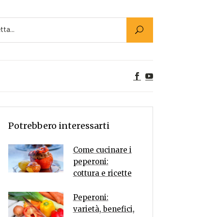
Utility
er Alimenti
ta a tavola
egetariane
tte Vegane
Rumors
Potrebbero interessarti
Come cucinare i
peperoni:
cottura e ricette
Peperoni:
varietà, benefici,