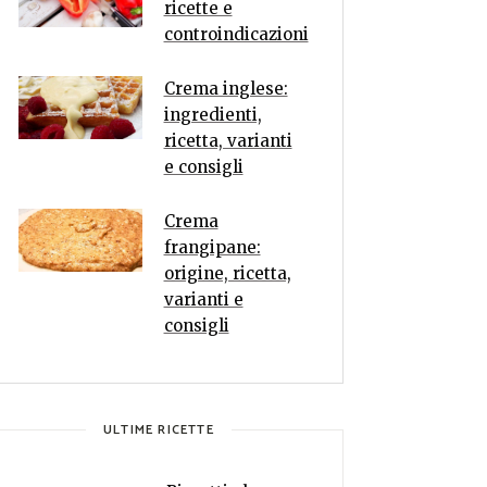
ricette e
controindicazioni
Crema inglese:
ingredienti,
ricetta, varianti
e consigli
Crema
frangipane:
origine, ricetta,
varianti e
consigli
ULTIME RICETTE