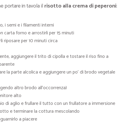
e portare in tavola il
risotto alla crema di peperoni
:
o, i semi e i filamenti interni
 carta forno e arrostirli per 15 minuti
li riposare per 10 minuti circa
nte, aggiungere il trito di cipolla e tostare il riso fino a
parente
re la parte alcolica e aggiungere un po’ di brodo vegetale
gendo altro brodo all’occorrenza)
enitore alto
o di aglio e frullare il tutto con un frullatore a immersione
isotto e terminare la cottura mescolando
 guarnirlo a piacere