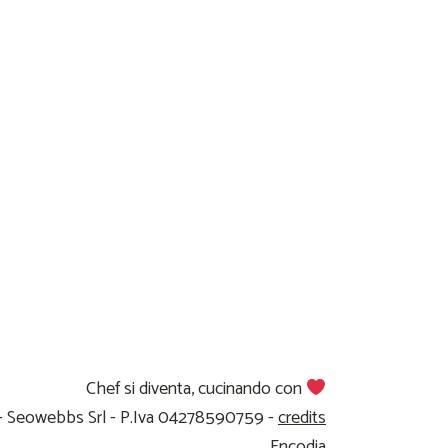
Chef si diventa, cucinando con
 - Seowebbs Srl - P.Iva 04278590759 -
credits
Encodia