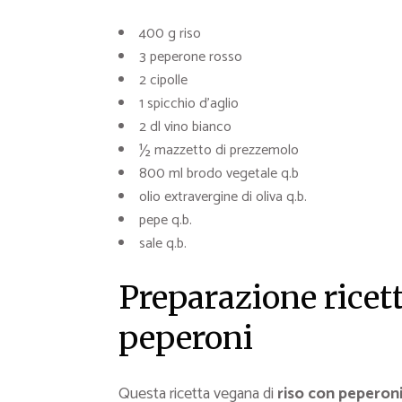
400 g riso
3 peperone rosso
2 cipolle
1 spicchio d’aglio
2 dl vino bianco
½ mazzetto di prezzemolo
800 ml brodo vegetale q.b
olio extravergine di oliva q.b.
pepe q.b.
sale q.b.
Preparazione ricett
peperoni
Questa ricetta vegana di
riso con peperon