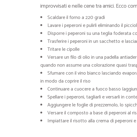
improvvisati e nelle cene tra amici. Ecco com
Scaldare il forno a 220 gradi
Lavare i peperoni e pulirli eliminando il picciol
Disporre i peperoni su una teglia foderata con
Trasferire i peperoni in un sacchetto e lasciar
Tritare le cipolle
Versare un filo di olio in una padella antiadere
quando non assume una colorazione quasi tras
Sfumare con il vino bianco lasciando evapora
in modo da coprire il riso
Continuare a cuocere a fuoco basso (aggiun
Spellare i peperoni, tagliarli e versarli in cont
Aggiungere le foglie di prezzemolo, lo spicchi
Versare il composto a base di peperoni al r
Impiattare il risotto alla crema di peperoni e