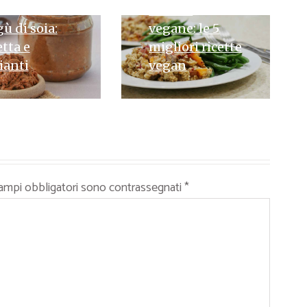
Ricette
UGLIO 2024
ù di soia:
vegane: le 5
etta e
migliori ricette
ianti
vegan
campi obbligatori sono contrassegnati
*