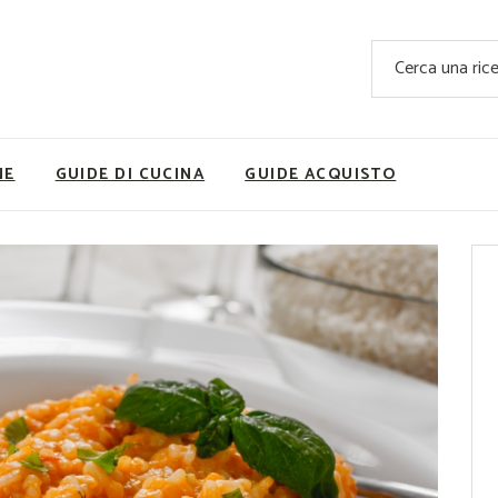
Ricette Facili e Veloci
Cerca
Ricette Primi Piatti
Sup
Ricette Antipasti
Nutrizionis
Ricette Dolci
Ricette V
NE
GUIDE DI CUCINA
GUIDE ACQUISTO
Ricette Carne
Rice
Ricette Secondi
Ricette Pizze e Rustici
Ricette Contorni
vola
Ricette Piatti unici
ne
Ricette Pesce
Video Ricette
Ricette per Ingrediente