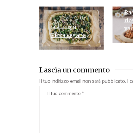
30 L
Rag
ric
1 AGOSTO 2024
var
Pizza vegana
Lascia un commento
Il tuo indirizzo email non sarà pubblicato.
I 