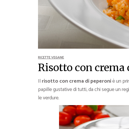
Ricette Contorni
Ricette Piatti unici
Ricette Pesce
Video Ricette
Ricette per Ingrediente
RICETTE VEGANE
Risotto con crema 
Il
risotto con crema di peperoni
è un pr
papille gustative di tutti, da chi segue un r
le verdure.