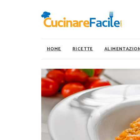
HOME
RICETTE
ALIMENTAZIO
Ricette Facili e Veloci
Utility
Ricette Primi Piatti
Super Alimenti
Ricette Antipasti
Nutrizionista a ta
Ricette Dolci
Ricette Vegetaria
Ricette Carne
Ricette Vegane
Ricette Secondi
Rumors
Ricette Pizze e Rustici