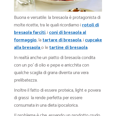
Buona e versatile: la bresaola è protagonista di
molte ricette, tra le quali ricordiamo i
rotoli di
bresaola farciti
, i
coni di bresaola al
formaggio
, la
tartare di bresaola
, i
cupcake
alla bresaola
o le
tartine di bresaola
.
In realtà anche un piatto di bresaola condita
con un po’ di olio e pepe e arricchita con
qualche scaglia di grana diventa una vera
prelibatezza.
Inoltre il fatto di essere proteica, light e povera
di grassi la rende perfetta per essere
consumata in una dieta ipocalorica.
Il problema è che, essendo un prodotto crudo