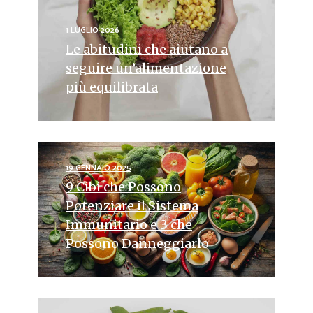
1 LUGLIO 2026
Le abitudini che aiutano a
seguire un’alimentazione
più equilibrata
19 GENNAIO 2025
9 Cibi che Possono
Potenziare il Sistema
Immunitario e 3 che
Possono Danneggiarlo