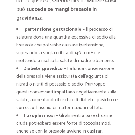
ricco e gustoso, sarebbe meglio valutare
cosa
può
succede se mangi bresaola in
gravidanza
.
Ipertensione gestazionale
– Il processo di
salatura dona una quantità eccessiva di sodio alla
bresaola che potrebbe causare ipertensione,
superando la soglia critica di 140 mmHg e
mettendo a rischio la salute di madre e bambino.
Diabete gravidico
– La lunga conservazione
della bresaola viene assicurata dall’aggiunta di
nitrati o nitriti di potassio o sodio. Purtroppo
questi conservanti impattano negativamente sulla
salute, aumentando il rischio di diabete gravidico e
con esso il rischio di malformazioni nel feto.
Toxoplasmosi
– Gli alimenti a base di carne
cruda potrebbero essere fonte di toxoplasmosi,
anche se con la bresaola avviene in casi rari.