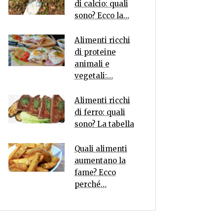
di calcio: quali
sono? Ecco la…
Alimenti ricchi
di proteine
animali e
vegetali:…
Alimenti ricchi
di ferro: quali
sono? La tabella
Quali alimenti
aumentano la
fame? Ecco
perché…