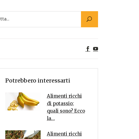
Utility
er Alimenti
ta a tavola
egetariane
tte Vegane
Rumors
Potrebbero interessarti
Alimenti ricchi
di potassio:
quali sono? Ecco
la…
Alimenti ricchi