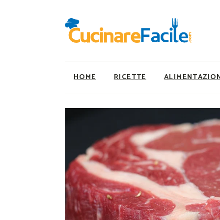
HOME
RICETTE
ALIMENTAZIO
Ricette Facili e Veloci
Utility
Ricette Primi Piatti
Super Alimenti
Ricette Antipasti
Nutrizionista a ta
Ricette Dolci
Ricette Vegetaria
Ricette Carne
Ricette Vegane
Ricette Secondi
Rumors
Ricette Pizze e Rustici