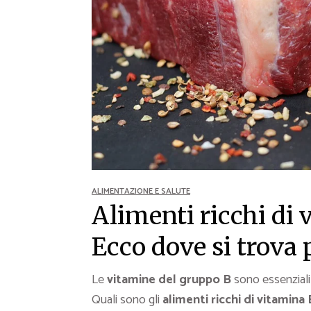
Ricette Contorni
Ricette Piatti unici
Ricette Pesce
Video Ricette
Ricette per Ingrediente
ALIMENTAZIONE E SALUTE
Alimenti ricchi di 
Ecco dove si trova 
Le
vitamine del gruppo B
sono essenziali 
Quali sono gli
alimenti ricchi di vitamina 