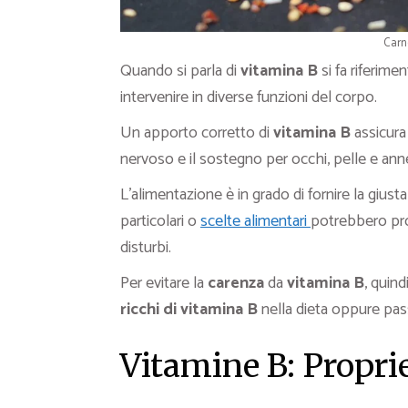
Carn
Quando si parla di
vitamina B
si fa riferime
intervenire in diverse funzioni del corpo.
Un apporto corretto di
vitamina B
assicura 
nervoso e il sostegno per occhi, pelle e anne
L’alimentazione è in grado di fornire la giust
particolari o
scelte alimentari
potrebbero prov
disturbi.
Per evitare la
carenza
da
vitamina B
, quin
ricchi di vitamina B
nella dieta oppure pass
Vitamine B: Propri