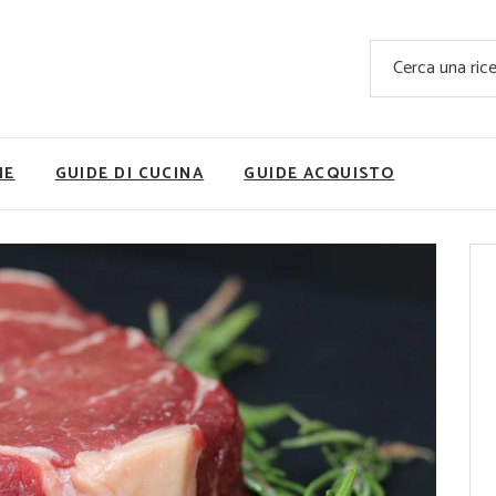
Ricette Facili e Veloci
Cerca
Ricette Primi Piatti
Sup
Ricette Antipasti
Nutrizionis
Ricette Dolci
Ricette V
NE
GUIDE DI CUCINA
GUIDE ACQUISTO
Ricette Carne
Rice
Ricette Secondi
Ricette Pizze e Rustici
Ricette Contorni
vola
Ricette Piatti unici
ne
Ricette Pesce
Video Ricette
Ricette per Ingrediente