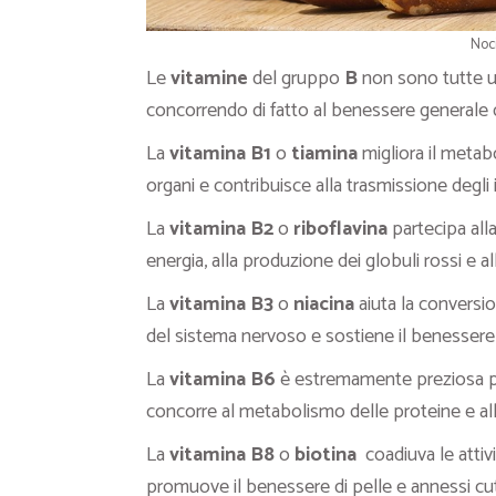
Noci
Le
vitamine
del gruppo
B
non sono tutte ug
concorrendo di fatto al benessere generale 
La
vitamina B1
o
tiamina
migliora il metabo
organi e contribuisce alla trasmissione degli 
La
vitamina B2
o
riboflavina
partecipa alla
energia, alla produzione dei globuli rossi e all
La
vitamina B3
o
niacina
aiuta la conversio
del sistema nervoso e sostiene il benessere 
La
vitamina B6
è estremamente preziosa pe
concorre al metabolismo delle proteine e alla
La
vitamina B8
o
biotina
coadiuva le attiv
promuove il benessere di pelle e annessi cu