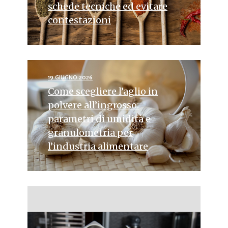
schede tecniche ed evitare
contestazioni
19 GIUGNO 2026
Come scegliere l’aglio in
polvere all’ingrosso:
parametri di umidità e
granulometria per
l’industria alimentare