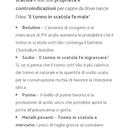
scatola
e alle sue
proprietà
e
controindicazioni
per capire da dove nasce
l’idea “
il tonno in scatola fa male
”.
Botulino
– L’assenza di ossigeno e la
mancanza di PH acido aumenta le probabilità che il
tonno in scatola sott’olio contenga il batterio
Clostridium botulino
.
Sodio
–
Il tonno in scatola fa ingrassare
?
Sì, se si pensa che il tonno sott’olio è più calorico
del tonno al naturale e la quantità di sodio usata
per la conservazione rischia di favorire la ritenzione
idrica.
Purine
– Il livello di purine favorisce la
produzione di acido urico che potrebbe aprire la
porta all’iperuricemia o gotta.
Metalli pesanti
–
Tonno in scatola e
mercurio
: i pesci di taglia grossa accumulano