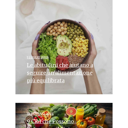
1 LUGLIO 2026
Le abitudini che aiutano a
seguire un’alimentazione
più equilibrata
19 GENNAIO 2025
9 Cibi che Possono