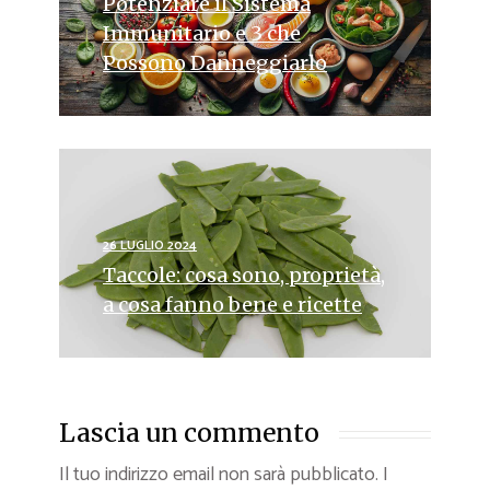
Potenziare il Sistema
Immunitario e 3 che
Possono Danneggiarlo
26 LUGLIO 2024
Taccole: cosa sono, proprietà,
a cosa fanno bene e ricette
Lascia un commento
Il tuo indirizzo email non sarà pubblicato.
I