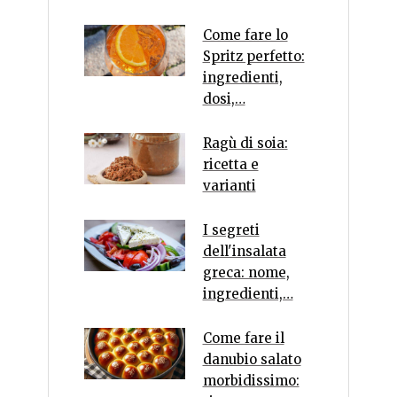
Come fare lo
Spritz perfetto:
ingredienti,
dosi,…
Ragù di soia:
ricetta e
varianti
I segreti
dell'insalata
greca: nome,
ingredienti,…
Come fare il
danubio salato
morbidissimo: