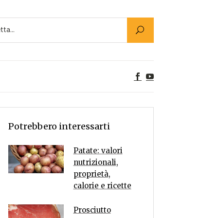
Utility
er Alimenti
ta a tavola
egetariane
tte Vegane
Rumors
Potrebbero interessarti
Patate: valori
nutrizionali,
proprietà,
calorie e ricette
Prosciutto