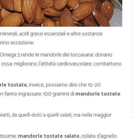
minerali, acidi grassi essenziali e altre sostanze
anno eccezione.
i e Omega 3 rende le mandorle dei toccasana: donano
e ossa; migliorano l’attività cardiovascolare; combattono
le tostate
, invece, possiamo dire che 15-20
n fanno ingrassare: 100 grammi di
mandorle
tostate
tti, da quelli dolci a quelli salati, ma nella maggior
tissime:
mandorle tostate salate
, rollata d’agnello