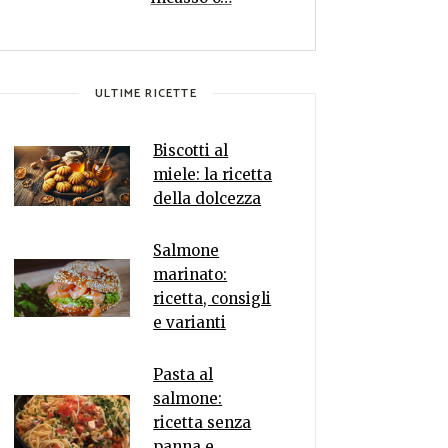
ULTIME RICETTE
Biscotti al
miele: la ricetta
della dolcezza
Salmone
marinato:
ricetta, consigli
e varianti
Pasta al
salmone:
ricetta senza
panna e