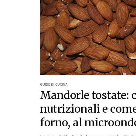
Ricette Contorni
Ricette Piatti unici
Ricette Pesce
Video Ricette
Ricette per Ingrediente
GUIDE DI CUCINA
Mandorle tostate: c
nutrizionali e come
forno, al microonde