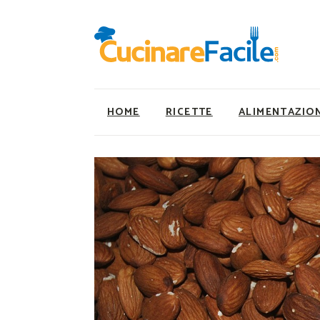
HOME
RICETTE
ALIMENTAZIO
Ricette Facili e Veloci
Utility
Ricette Primi Piatti
Super Alimenti
Ricette Antipasti
Nutrizionista a ta
Ricette Dolci
Ricette Vegetaria
Ricette Carne
Ricette Vegane
Ricette Secondi
Rumors
Ricette Pizze e Rustici