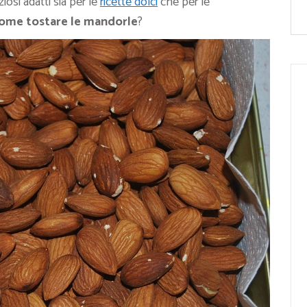
iosi adatti sia per le
ricette dolci
che per le
ome tostare le mandorle
?