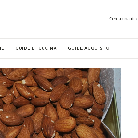
Ricette Facili e Veloci
Cerca
Ricette Primi Piatti
Sup
Ricette Antipasti
Nutrizionis
Ricette Dolci
Ricette V
NE
GUIDE DI CUCINA
GUIDE ACQUISTO
Ricette Carne
Rice
Ricette Secondi
Ricette Pizze e Rustici
Ricette Contorni
vola
Ricette Piatti unici
ne
Ricette Pesce
Video Ricette
Ricette per Ingrediente