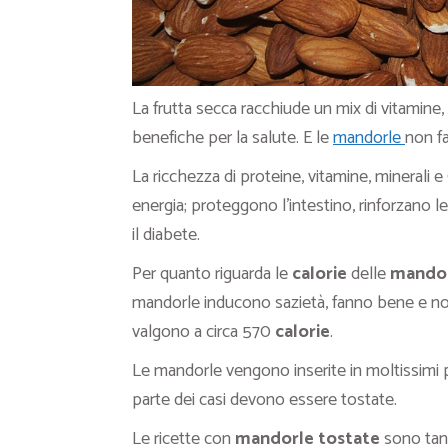
La frutta secca racchiude un mix di vitamine, 
benefiche per la salute. E le
mandorle
non f
La ricchezza di proteine, vitamine, mineral
energia; proteggono l’intestino, rinforzano l
il diabete.
Per quanto riguarda le
calorie
delle
mandor
mandorle inducono sazietà, fanno bene e no
valgono a circa 570
calorie
.
Le mandorle vengono inserite in moltissimi pia
parte dei casi devono essere tostate.
Le ricette con
mandorle tostate
sono tan