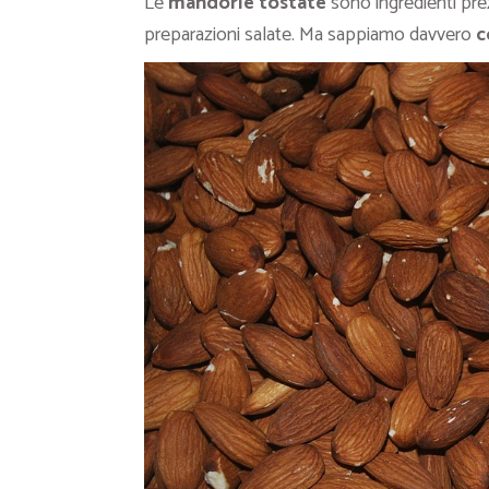
Le
mandorle tostate
sono ingredienti prez
preparazioni salate. Ma sappiamo davvero
c