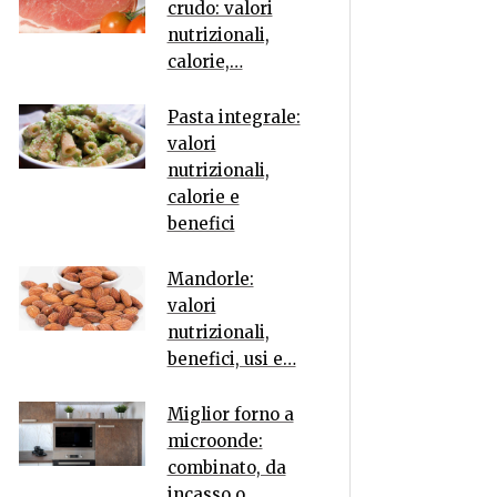
crudo: valori
nutrizionali,
calorie,…
Pasta integrale:
valori
nutrizionali,
calorie e
benefici
Mandorle:
valori
nutrizionali,
benefici, usi e…
Miglior forno a
microonde:
combinato, da
incasso o…