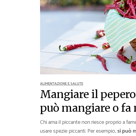
Ricette Contorni
Ricette Piatti unici
Ricette Pesce
Video Ricette
Ricette per Ingrediente
ALIMENTAZIONE E SALUTE
Mangiare il pepero
può mangiare o fa
Chi ama il piccante non riesce proprio a far
usare spezie piccanti. Per esempio,
si può 