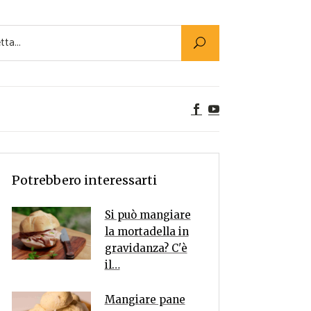
Utility
er Alimenti
ta a tavola
egetariane
tte Vegane
Rumors
Potrebbero interessarti
Si può mangiare
la mortadella in
gravidanza? C'è
il…
Mangiare pane