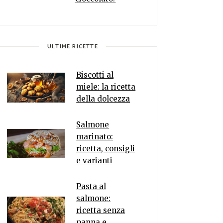
ULTIME RICETTE
Biscotti al
miele: la ricetta
della dolcezza
Salmone
marinato:
ricetta, consigli
e varianti
Pasta al
salmone:
ricetta senza
panna e