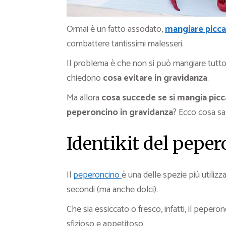
Ormai è un fatto assodato,
mangiare picc
combattere tantissimi malesseri.
Il problema è che non si può mangiare tutto
chiedono
cosa evitare in gravidanza
.
Ma allora
cosa succede se si mangia picc
peperoncino in gravidanza
? Ecco cosa sa
Identikit del pepe
Il
peperoncino
è una delle spezie più utiliz
secondi (ma anche dolci).
Che sia essiccato o fresco, infatti, il peper
sfizioso e appetitoso.