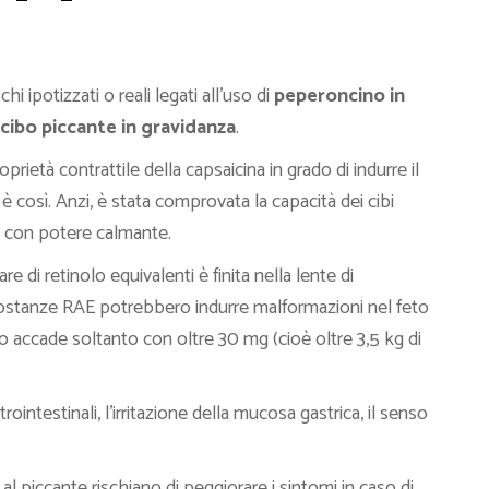
chi ipotizzati o reali legati all’uso di
peperoncino in
cibo piccante in gravidanza
.
prietà contrattile della capsaicina in grado di indurre il
è così. Anzi, è stata comprovata la capacità dei cibi
ne con potere calmante.
re di retinolo equivalenti è finita nella lente di
 sostanze RAE potrebbero indurre malformazioni nel feto
o accade soltanto con oltre 30 mg (cioè oltre 3,5 kg di
trointestinali, l’irritazione della mucosa gastrica, il senso
 piccante rischiano di peggiorare i sintomi in caso di