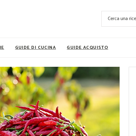
Ricette Facili e Veloci
Cerca
Ricette Primi Piatti
Sup
Ricette Antipasti
Nutrizionis
Ricette Dolci
Ricette V
NE
GUIDE DI CUCINA
GUIDE ACQUISTO
Ricette Carne
Rice
Ricette Secondi
Ricette Pizze e Rustici
Ricette Contorni
vola
Ricette Piatti unici
ne
Ricette Pesce
Video Ricette
Ricette per Ingrediente