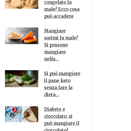
congelato fa
male? Ecco cosa
può accadere
Mangiare
surimi fa male?
Si possono
mangiare
nella…
Si può mangiare
il pane keto
senza fare la
dieta…
Diabete e
cioccolato: si
può mangiare il
cioccolato?