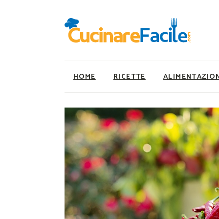
HOME
RICETTE
ALIMENTAZIO
Ricette Facili e Veloci
Utility
Ricette Primi Piatti
Super Alimenti
Ricette Antipasti
Nutrizionista a ta
Ricette Dolci
Ricette Vegetaria
Ricette Carne
Ricette Vegane
Ricette Secondi
Rumors
Ricette Pizze e Rustici