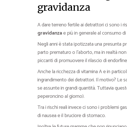
gravidanza
A dare terreno fertile ai detrattori ci sono i ris
gravidanza
e più in generale al consumo di
Negli anni è stata ipotizzata una presunta pro
parto prematuro o l’aborto, ma in realtà non 
piccanti di promuovere il rilascio di endorfi
Anche la ricchezza di vitamina A e in particola
ingrandimento dei detrattori. Il motivo? Le
se assunte in grandi quantità. Tuttavia quest
peperoncino al giorno).
Tra i rischi reali invece ci sono i problemi gas
di nausea e il bruciore di stomaco.
Inoltre le future mamme che non rinunciano al