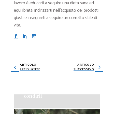
lavoro è educarti a seguire una dieta sana ed
equilibrata, indirizzarti nell’acquisto dei prodotti
giusti e insegnarti a seguire un corretto stile di
vita.
ARTICOLO
ARTICOLO
25 GENNAIO 2023
PRECEDENTE
SUCCESSIVO
Come cucinare gli asparagi
lessi: tempo di cottura,
ricette, consigli su come
condirli