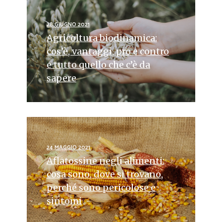
28 GIUGNO 2021
Agricoltura biodinamica:
cos’è, vantaggi, pro e contro
e tutto quello che c’è da
sapere
24 MAGGIO 2021
Aflatossine negli alimenti:
cosa sono, dove si trovano,
perché sono pericolose e
sintomi