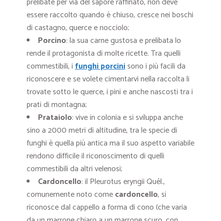
prelibate per via del sapore raffinato, non deve
essere raccolto quando è chiuso, cresce nei boschi
di castagno, querce e nocciolo;
Porcino
: la sua carne gustosa e prelibata lo
rende il protagonista di molte ricette. Tra quelli
commestibili, i
funghi porcini
sono i più facili da
riconoscere e se volete cimentarvi nella raccolta li
trovate sotto le querce, i pini e anche nascosti tra i
prati di montagna;
Prataiolo
: vive in colonia e si sviluppa anche
sino a 2000 metri di altitudine, tra le specie di
funghi è quella più antica ma il suo aspetto variabile
rendono difficile il riconoscimento di quelli
commestibili da altri velenosi;
Cardoncello
: il Pleurotus eryngii Quél.,
comunemente noto come
cardoncello
, si
riconosce dal cappello a forma di cono (che varia
da un marrone chiaro a un marrone scuro, con