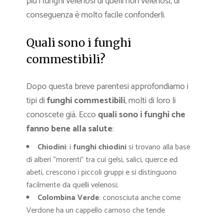
più i funghi velenosi di quelli non velenosi, di
conseguenza è molto facile confonderli.
Quali sono i funghi
commestibili?
Dopo questa breve parentesi approfondiamo i
tipi di
funghi commestibili
, molti di loro li
conoscete già. Ecco
q
uali sono i funghi che
fanno bene alla salute
:
Chiodini
: i
funghi chiodini
si trovano alla base
di alberi “morenti” tra cui gelsi, salici, querce ed
abeti, crescono i piccoli gruppi e si distinguono
facilmente da quelli velenosi;
Colombina Verde
: conosciuta anche come
Verdone ha un cappello carnoso che tende