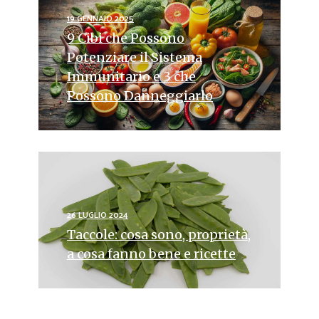
19 GENNAIO 2025
9 Cibi che Possono
Potenziare il Sistema
Immunitario e 3 che
Possono Danneggiarlo
26 LUGLIO 2024
Taccole: cosa sono, proprietà,
a cosa fanno bene e ricette