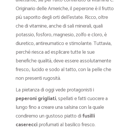
allettante, sia per l’alto contenuto di vitamina C.
Originario delle Americhe, il peperone è il frutto
più saporito degli orti dell’estate. Ricco, oltre
che di vitamine, anche di sali minerali, quali
potassio, fosforo, magnesio, zolfo e cloro, è
diuretico, antireumatico e stimolante. Tuttavia,
perché riesca ad esplicare tutte le sue
benefiche qualità, deve essere assolutamente
fresco,: lucido e sodo al tatto, con la pelle che
non presenti rugosità.
La pietanza di oggi vede protagonisti i
peperoni grigliati
, spellati e fatti cuocere a
lungo fino a creare una salsina con la quale
condiremo un gustoso piatto di
fusilli
caserecci
profumati al basilico fresco.