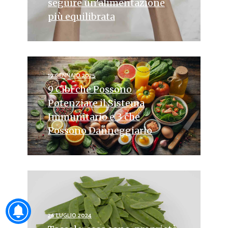
seguire un’alimentazione
più equilibrata
19 GENNAIO 2025
9 Cibi che Possono
Potenziare il Sistema
Immunitario e 3 che
Possono Danneggiarlo
26 LUGLIO 2024