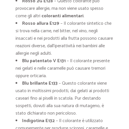
Rosso 2G E128
– Questo colorante può
provocare allergie, ma non viene usato spesso
come gli altri
coloranti alimentari
.
Rosso allura E129
– Il colorante sintetico che
si trova nella carne, nel bitter, nel vino, negli
insaccati e nei prodotti alla frutta possono causare
reazioni diverse, dall’iperattività nei bambini alle
allergie negli adulti.
Blu patentato V E131
– Il colorante presente
nei gelati e nelle caramelle può causare tremori
oppure orticaria.
Blu brillante E133
– Questo colorante viene
usato in moltissimi prodotti, dai gelati ai prodotti
caseari fino ai piselli in scatola. Pur destando
sospetti, dovuti alla sua natura di mutageno, è
stato dichiarato non pericoloso.
Indigotina E132
– Il colorante è utilizzato
comunemente per produrre sciroppi, caramelle e