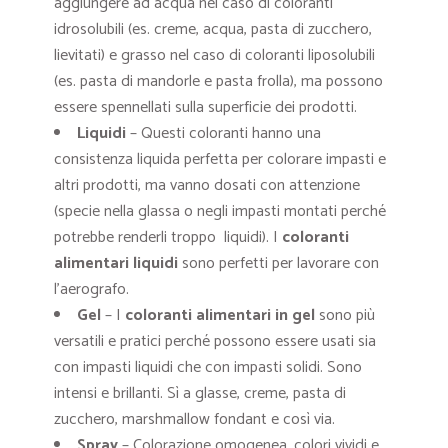
aggiungere ad acqua nel caso di coloranti
idrosolubili (es. creme, acqua, pasta di zucchero,
lievitati) e grasso nel caso di coloranti liposolubili
(es. pasta di mandorle e pasta frolla), ma possono
essere spennellati sulla superficie dei prodotti.
Liquidi
– Questi coloranti hanno una
consistenza liquida perfetta per colorare impasti e
altri prodotti, ma vanno dosati con attenzione
(specie nella glassa o negli impasti montati perché
potrebbe renderli troppo liquidi). I
coloranti
alimentari liquidi
sono perfetti per lavorare con
l’aerografo.
Gel
– I
coloranti alimentari in gel
sono più
versatili e pratici perché possono essere usati sia
con impasti liquidi che con impasti solidi. Sono
intensi e brillanti. Sì a glasse, creme, pasta di
zucchero, marshmallow fondant e così via.
Spray
– Colorazione omogenea, colori vividi e