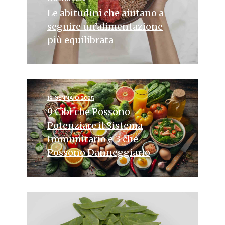
Le abitudini che aiutano a
seguire un’alimentazione
più equilibrata
19 GENNAIO 2025
9 Cibi che Possono
Potenziare il Sistema
Immunitario e 3 che
Possono Danneggiarlo