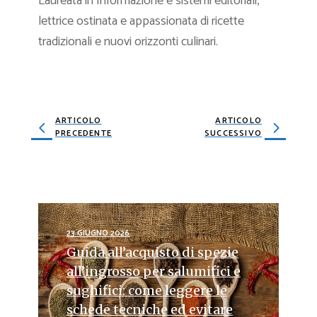
Laureata in Informazione e sistemi editoriali,
lettrice ostinata e appassionata di ricette
tradizionali e nuovi orizzonti culinari.
ARTICOLO
ARTICOLO
PRECEDENTE
SUCCESSIVO
23 GIUGNO 2026
Guida all’acquisto di spezie
all’ingrosso per salumifici e
sughifici: come leggere le
schede tecniche ed evitare