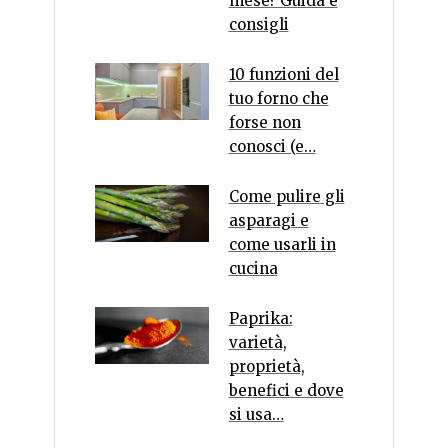
mese? Guida e
consigli
10 funzioni del
tuo forno che
forse non
conosci (e…
Come pulire gli
asparagi e
come usarli in
cucina
Paprika:
varietà,
proprietà,
benefici e dove
si usa…