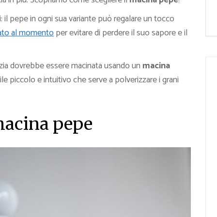
ia in più. Scopriamo come scegliere il
macina pepe
!
: il pepe in ogni sua variante può regalare un tocco
ato al momento
per evitare di perdere il suo sapore e il
spezia dovrebbe essere macinata usando un
macina
e piccolo e intuitivo che serve a polverizzare i grani
macina pepe