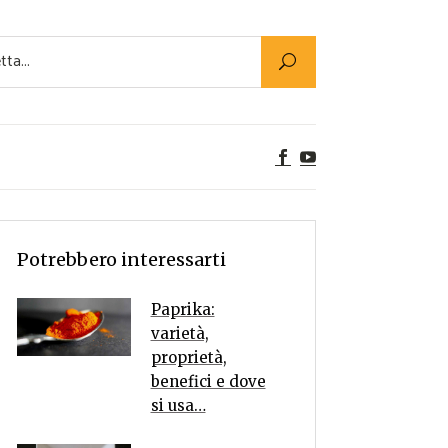
Utility
er Alimenti
ta a tavola
egetariane
tte Vegane
Rumors
Potrebbero interessarti
Paprika:
varietà,
proprietà,
benefici e dove
si usa…