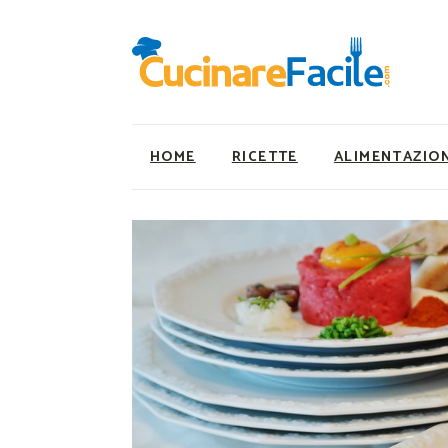
HOME
RICETTE
ALIMENTAZIO
Ricette Facili e Veloci
Utility
Ricette Primi Piatti
Super Alimenti
Ricette Antipasti
Nutrizionista a ta
Ricette Dolci
Ricette Vegetaria
Ricette Carne
Ricette Vegane
Ricette Secondi
Rumors
Ricette Pizze e Rustici