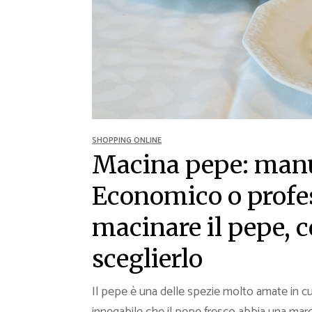
Ricette Contorni
Ricette Piatti unici
Ricette Pesce
Video Ricette
Ricette per Ingrediente
SHOPPING ONLINE
Macina pepe: manua
Economico o profe
macinare il pepe, 
sceglierlo
Il pepe è una delle spezie molto amate in cu