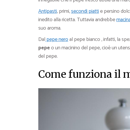
innegabile che il pepe fresco abbia una marc
Antipasti
, primi,
secondi piatti
e persino dolci
inedito alla ricetta. Tuttavia andrebbe
macin
suo aroma.
Dal
pepe nero
al pepe bianco , infatti, la 
pepe
o un macinino del pepe, cioè un utensil
del pepe.
Come funziona il 