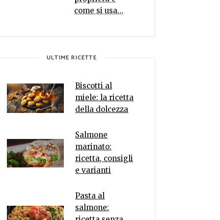
come si usa…
ULTIME RICETTE
Biscotti al
miele: la ricetta
della dolcezza
Salmone
marinato:
ricetta, consigli
e varianti
Pasta al
salmone:
ricetta senza