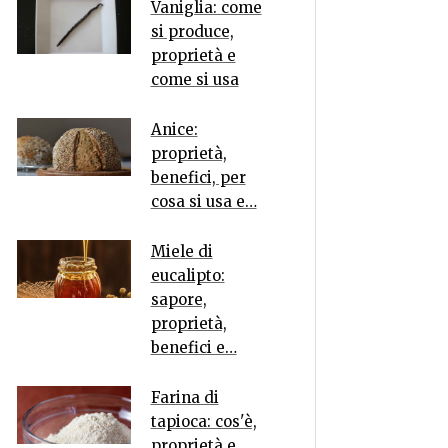
Vaniglia: come
si produce,
proprietà e
come si usa
Anice:
proprietà,
benefici, per
cosa si usa e…
Miele di
eucalipto:
sapore,
proprietà,
benefici e…
Farina di
tapioca: cos'è,
proprietà e