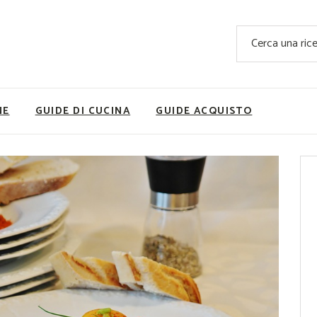
Ricette Facili e Veloci
Cerca
Ricette Primi Piatti
Sup
Ricette Antipasti
Nutrizionis
Ricette Dolci
Ricette V
NE
GUIDE DI CUCINA
GUIDE ACQUISTO
Ricette Carne
Rice
Ricette Secondi
Ricette Pizze e Rustici
Ricette Contorni
vola
Ricette Piatti unici
ne
Ricette Pesce
Video Ricette
Ricette per Ingrediente