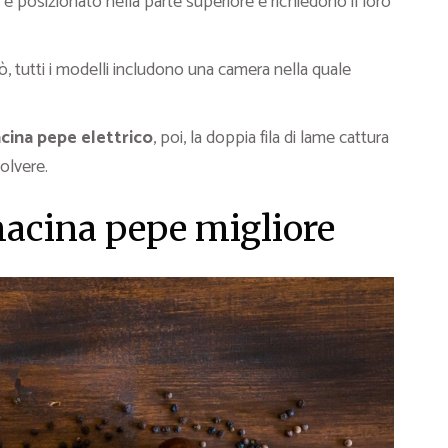
è posizionato nella parte superiore e richiedono il loro
ò, tutti i modelli includono una camera nella quale
cina pepe elettrico
, poi, la doppia fila di lame cattura
polvere.
macina pepe migliore