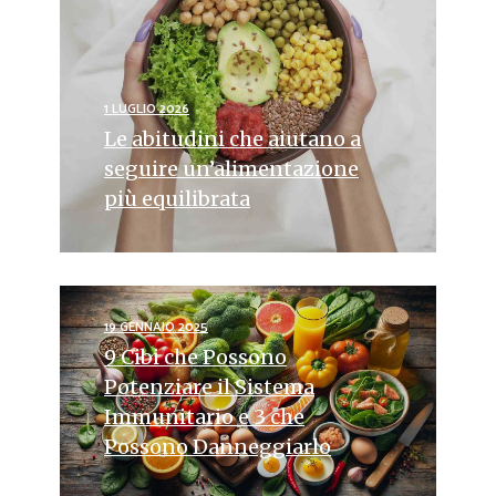
1 LUGLIO 2026
Le abitudini che aiutano a
seguire un’alimentazione
più equilibrata
19 GENNAIO 2025
9 Cibi che Possono
Potenziare il Sistema
Immunitario e 3 che
Possono Danneggiarlo