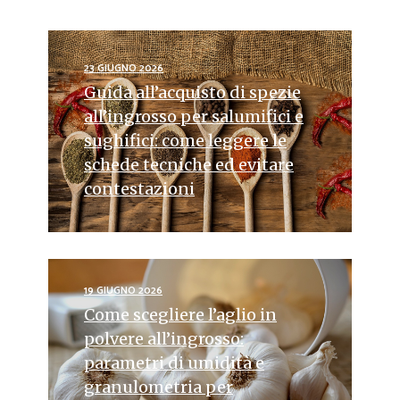
23 GIUGNO 2026
Guida all’acquisto di spezie
all’ingrosso per salumifici e
sughifici: come leggere le
schede tecniche ed evitare
contestazioni
19 GIUGNO 2026
Come scegliere l’aglio in
polvere all’ingrosso:
parametri di umidità e
granulometria per