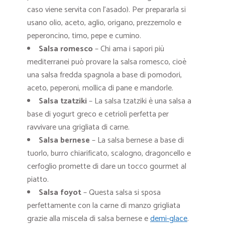
caso viene servita con l’asado). Per prepararla si
usano olio, aceto, aglio, origano, prezzemolo e
peperoncino, timo, pepe e cumino.
Salsa romesco
– Chi ama i sapori più
mediterranei può provare la salsa romesco, cioè
una salsa fredda spagnola a base di pomodori,
aceto, peperoni, mollica di pane e mandorle.
Salsa tzatziki
– La salsa tzatziki è una salsa a
base di yogurt greco e cetrioli perfetta per
ravvivare una grigliata di carne.
Salsa bernese
– La salsa bernese a base di
tuorlo, burro chiarificato, scalogno, dragoncello e
cerfoglio promette di dare un tocco gourmet al
piatto.
Salsa foyot
– Questa salsa si sposa
perfettamente con la carne di manzo grigliata
grazie alla miscela di salsa bernese e
demi-glace
.