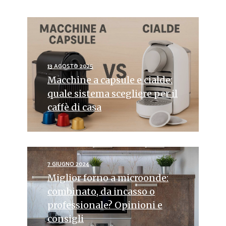
13 AGOSTO 2025
Macchine a capsule e cialde:
quale sistema scegliere per il
caffè di casa
7 GIUGNO 2024
Miglior forno a microonde:
combinato, da incasso o
professionale? Opinioni e
consigli