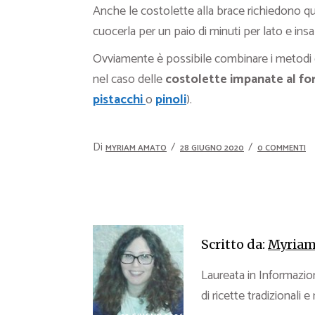
Anche le costolette alla brace richiedono q
cuocerla per un paio di minuti per lato e insap
Ovviamente è possibile combinare i metodi d
nel caso delle
costolette impanate al fo
pistacchi
o
pinoli
).
Di
MYRIAM AMATO
28 GIUGNO 2020
0 COMMENTI
Scritto da:
Myriam
Laureata in Informazion
di ricette tradizionali e