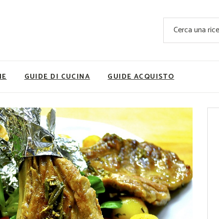
Ricette Facili e Veloci
Cerca
Ricette Primi Piatti
Sup
Ricette Antipasti
Nutrizionis
Ricette Dolci
Ricette V
NE
GUIDE DI CUCINA
GUIDE ACQUISTO
Ricette Carne
Rice
Ricette Secondi
Ricette Pizze e Rustici
Ricette Contorni
vola
Ricette Piatti unici
ne
Ricette Pesce
Video Ricette
Ricette per Ingrediente