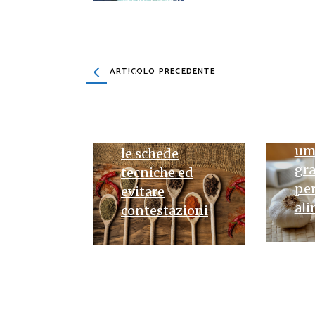
23 GIUGNO 2026
Guida
19 G
all’acquisto di
Com
spezie
ARTICOLO PRECEDENTE
l’a
all’ingrosso
pol
per salumifici
all
e sughifici:
par
come leggere
umi
le schede
gr
tecniche ed
per
evitare
al
contestazioni