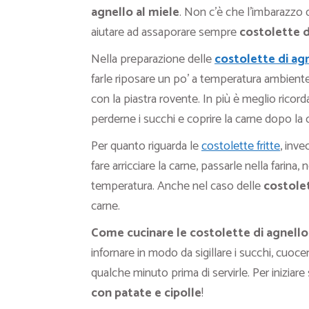
agnello al miele
. Non c’è che l’imbarazzo 
aiutare ad assaporare sempre
costolette d
Nella preparazione delle
costolette di agn
farle riposare un po’ a temperatura ambiente
con la piastra rovente. In più è meglio ricord
perderne i succhi e coprire la carne dopo la c
Per quanto riguarda le
costolette fritte
, inve
fare arricciare la carne, passarle nella farina, 
temperatura. Anche nel caso delle
costolet
carne.
Come cucinare le costolette di agnello
infornare in modo da sigillare i succhi, cuoc
qualche minuto prima di servirle. Per iniziar
con patate e cipolle
!