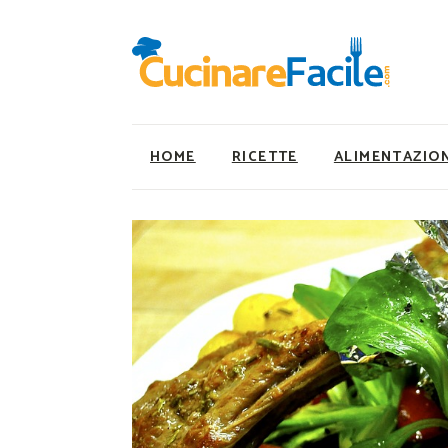
HOME
RICETTE
ALIMENTAZIO
Ricette Facili e Veloci
Utility
Ricette Primi Piatti
Super Alimenti
Ricette Antipasti
Nutrizionista a ta
Ricette Dolci
Ricette Vegetaria
Ricette Carne
Ricette Vegane
Ricette Secondi
Rumors
Ricette Pizze e Rustici