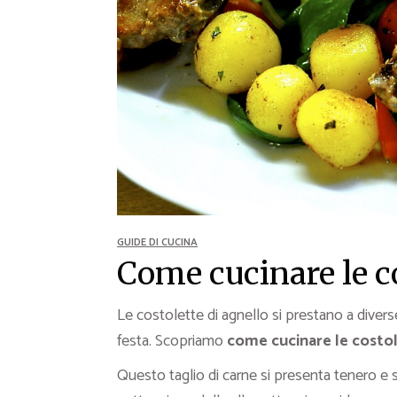
Ricette Contorni
Ricette Piatti unici
Ricette Pesce
Video Ricette
Ricette per Ingrediente
GUIDE DI CUCINA
Come cucinare le co
Le costolette di agnello si prestano a divers
festa. Scopriamo
come cucinare le costol
Questo taglio di carne si presenta tenero e su