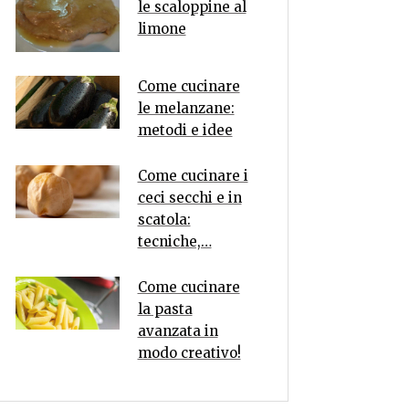
le scaloppine al
limone
Come cucinare
le melanzane:
metodi e idee
Come cucinare i
ceci secchi e in
scatola:
tecniche,…
Come cucinare
la pasta
avanzata in
modo creativo!