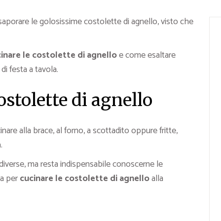
aporare le golosissime costolette di agnello, visto che
nare le costolette di agnello
e come esaltare
di festa a tavola.
stolette di agnello
re alla brace, al forno, a scottadito oppure fritte,
.
diverse, ma resta indispensabile conoscerne le
ra per
cucinare le costolette di agnello
alla