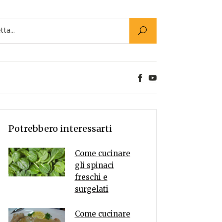
Utility
er Alimenti
ta a tavola
egetariane
tte Vegane
Rumors
Potrebbero interessarti
Come cucinare
gli spinaci
freschi e
surgelati
Come cucinare