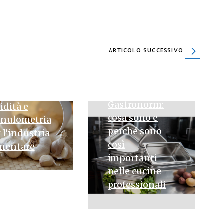
IUGNO 2026
e scegliere
ARTICOLO SUCCESSIVO
glio in
vere
’ingrosso:
18 MARZO 2026
ametri di
Gastronorm:
dità e
cosa sono e
anulometria
perché sono
 l’industria
così
imentare
importanti
nelle cucine
professionali