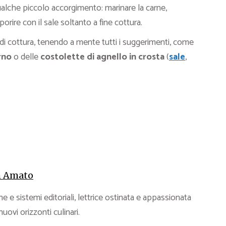
ualche piccolo accorgimento: marinare la carne,
orire con il sale soltanto a fine cottura.
i cottura, tenendo a mente tutti i suggerimenti, come
rno
o delle
costolette di agnello in crosta
(
sale
,
 Amato
e e sistemi editoriali, lettrice ostinata e appassionata
 nuovi orizzonti culinari.