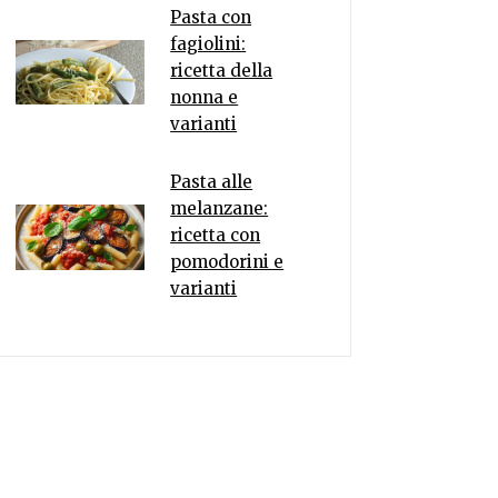
Pasta con
fagiolini:
ricetta della
nonna e
varianti
Pasta alle
melanzane:
ricetta con
pomodorini e
varianti