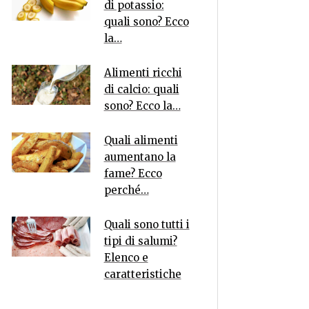
di potassio:
quali sono? Ecco
la…
Alimenti ricchi
di calcio: quali
sono? Ecco la…
Quali alimenti
aumentano la
fame? Ecco
perché…
Quali sono tutti i
tipi di salumi?
Elenco e
caratteristiche