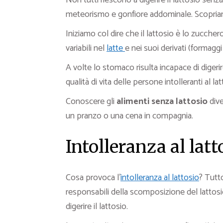
Non tutti riescono a digerire il lattosio senza
meteorismo e gonfiore addominale. Scopria
Iniziamo col dire che il lattosio è lo zucchero
variabili nel
latte
e nei suoi derivati (formaggi 
A volte lo stomaco risulta incapace di digeri
qualità di vita delle persone intolleranti al lat
Conoscere gli
alimenti senza lattosio
dive
un pranzo o una cena in compagnia.
Intolleranza al latt
Cosa provoca l’
intolleranza al lattosio
? Tutto
responsabili della scomposizione del lattosio
digerire il lattosio.