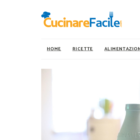
HOME
RICETTE
ALIMENTAZIO
Ricette Facili e Veloci
Utility
Ricette Primi Piatti
Super Alimenti
Ricette Antipasti
Nutrizionista a ta
Ricette Dolci
Ricette Vegetaria
Ricette Carne
Ricette Vegane
Ricette Secondi
Rumors
Ricette Pizze e Rustici