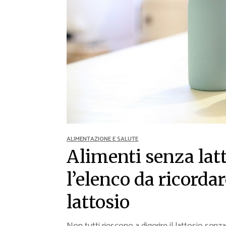
Ricette Contorni
Ricette Piatti unici
Ricette Pesce
Video Ricette
Ricette per Ingrediente
ALIMENTAZIONE E SALUTE
Alimenti senza latt
l’elenco da ricorda
lattosio