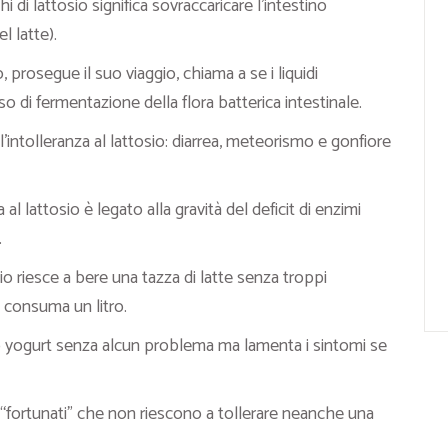
 di lattosio significa sovraccaricare l’intestino
l latte).
, prosegue il suo viaggio, chiama a se i liquidi
o di fermentazione della flora batterica intestinale.
ll’intolleranza al lattosio: diarrea, meteorismo e gonfiore
 al lattosio è legato alla gravità del deficit di enzimi
.
io riesce a bere una tazza di latte senza troppi
 consuma un litro.
o yogurt senza alcun problema ma lamenta i sintomi se
 “fortunati” che non riescono a tollerare neanche una