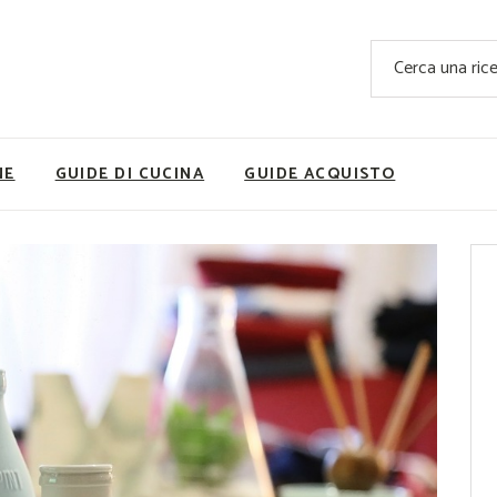
Ricette Facili e Veloci
Cerca
Ricette Primi Piatti
Sup
Ricette Antipasti
Nutrizionis
Ricette Dolci
Ricette V
NE
GUIDE DI CUCINA
GUIDE ACQUISTO
Ricette Carne
Rice
Ricette Secondi
Ricette Pizze e Rustici
Ricette Contorni
vola
Ricette Piatti unici
ne
Ricette Pesce
Video Ricette
Ricette per Ingrediente