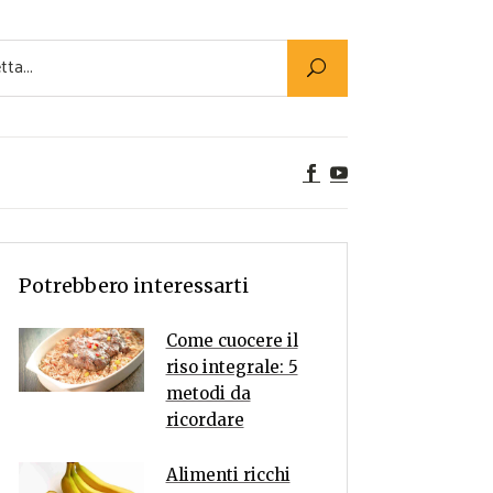
Utility
er Alimenti
ta a tavola
egetariane
tte Vegane
Rumors
Potrebbero interessarti
Come cuocere il
riso integrale: 5
metodi da
ricordare
Alimenti ricchi