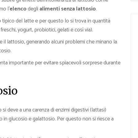
 subire gli effetti dell’intolleranza al lattosio come
mo l’
elenco
degli
alimenti senza lattosio
.
 tipico del latte e per questo lo si trova in quantità
freschi, yogurt, probiotici, gelati e così via).
re il lattosio, generando alcuni problemi che minano la
tosio.
nta importante per evitare spiacevoli sorprese durante
osio
 si deve a una carenza di enzimi digestivi (lattasi)
 in glucosio e galattosio. Per questo non si riesce a