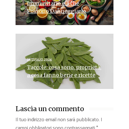
Immunitario e 3 che
Possono Danneggiarlo
26 LUGLIO 2024
Taccole: cosa sono, proprietà,
a cosa fanno bene e ricette
Lascia un commento
Il tuo indirizzo email non sarà pubblicato.
I
campi obbligatori sono contrassegnati
*