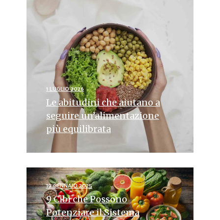
1 LUGLIO 2026
Le abitudini che aiutano a
seguire un’alimentazione
più equilibrata
19 GENNAIO 2025
9 Cibi che Possono
Potenziare il Sistema