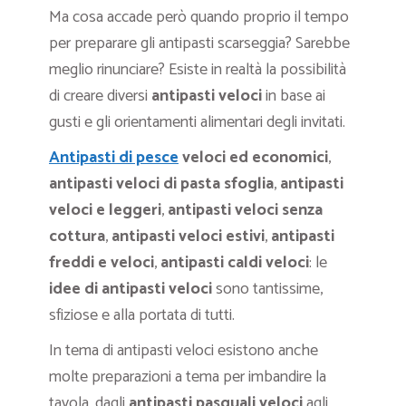
Ma cosa accade però quando proprio il tempo
per preparare gli antipasti scarseggia? Sarebbe
meglio rinunciare? Esiste in realtà la possibilità
di creare diversi
antipasti veloci
in base ai
gusti e gli orientamenti alimentari degli invitati.
Antipasti di pesce
veloci ed economici
,
antipasti veloci di pasta sfoglia
,
antipasti
veloci e leggeri
,
antipasti veloci senza
cottura
,
antipasti veloci estivi
,
antipasti
freddi e veloci
,
antipasti caldi veloci
: le
idee di antipasti veloci
sono tantissime,
sfiziose e alla portata di tutti.
In tema di antipasti veloci esistono anche
molte preparazioni a tema per imbandire la
tavola, dagli
antipasti pasquali veloci
agli