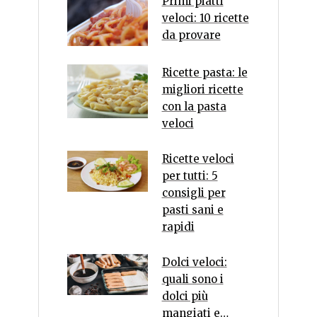
Primi piatti
veloci: 10 ricette
da provare
Ricette pasta: le
migliori ricette
con la pasta
veloci
Ricette veloci
per tutti: 5
consigli per
pasti sani e
rapidi
Dolci veloci:
quali sono i
dolci più
mangiati e…